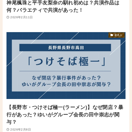
神尾楓珠と平手友梨奈の馴れ初めは？共演作品は
何？バラエティで共演があった！
2026年2月11日
著名人
【長野市・つけそば極一(ラーメン)】なぜ閉店？暴
行があった？ゆいがグループ会長の田中崇志が関
与？
2026年2月8日