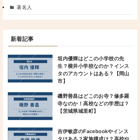
著名人
新着記事
垣内優輝はどこの小学校の先
生？横井小学校なのか？インス
タのアカウントはある？【岡山
市】
磯野善昌はどこのお寺？修多羅
寺なのか！高校などの学歴は？
【茨城県城里町】
吉伊敏彦のFacebookやインス
タはある？家族構成は？高校や