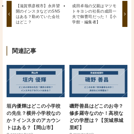
【滋賀県彦根市】永井望
成田卓哉の父親はマツモ
開のインスタなどのSNS
トキヨシの社長の成田一
はある？勤めていた会社
夫で御曹司だった！【小
はどこ？
学館・編集者】
関連記事
垣内優輝はどこの小学校
磯野善昌はどこのお寺？
の先生？横井小学校なの
修多羅寺なのか！高校な
か？インスタのアカウン
どの学歴は？【茨城県城
トはある？【岡山市】
里町】