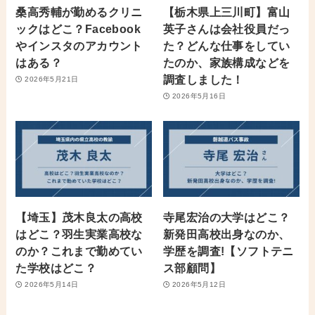
桑高秀輔が勤めるクリニ
【栃木県上三川町】富山
ックはどこ？Facebook
英子さんは会社役員だっ
やインスタのアカウント
た？どんな仕事をしてい
はある？
たのか、家族構成などを
調査しました！
2026年5月21日
2026年5月16日
【埼玉】茂木良太の高校
寺尾宏治の大学はどこ？
はどこ？羽生実業高校な
新発田高校出身なのか、
のか？これまで勤めてい
学歴を調査!【ソフトテニ
た学校はどこ？
ス部顧問】
2026年5月14日
2026年5月12日