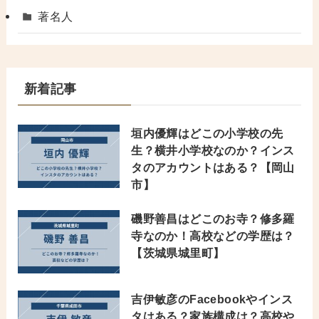
著名人
新着記事
垣内優輝はどこの小学校の先
生？横井小学校なのか？インス
タのアカウントはある？【岡山
市】
磯野善昌はどこのお寺？修多羅
寺なのか！高校などの学歴は？
【茨城県城里町】
吉伊敏彦のFacebookやインス
タはある？家族構成は？高校や