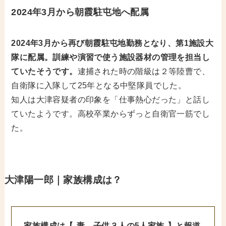
2024年3月から朝霞駐屯地へ配属
2024年3月から再び朝霞駐屯地勤務となり、第1施設大
隊に配属。訓練や演習で使う施設器材の管理を担当し
ていたそうです。
逮捕された時の階級は２等陸曹で、
自衛隊に入隊して25年となる中堅隊員でした。
知人は大津容疑者の印象を「仕事熱心だった」と話し
ていたようです。高校卒業からずっと自衛官一筋でし
た。
大津陽一郎｜家族構成は？
家族構成は【
妻、子供３人の5人家族
】と報道