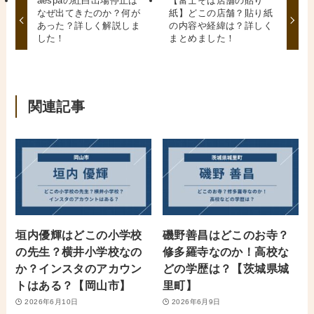
aespaの紅白出場停止は
【富士そば店舗の貼り
なぜ出てきたのか？何が
紙】どこの店舗？貼り紙
あった？詳しく解説しま
の内容や経緯は？詳しく
した！
まとめました！
関連記事
垣内優輝はどこの小学校
磯野善昌はどこのお寺？
の先生？横井小学校なの
修多羅寺なのか！高校な
か？インスタのアカウン
どの学歴は？【茨城県城
トはある？【岡山市】
里町】
2026年6月10日
2026年6月9日