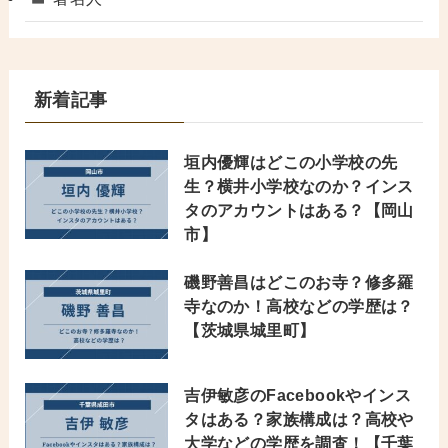
新着記事
垣内優輝はどこの小学校の先
生？横井小学校なのか？インス
タのアカウントはある？【岡山
市】
磯野善昌はどこのお寺？修多羅
寺なのか！高校などの学歴は？
【茨城県城里町】
吉伊敏彦のFacebookやインス
タはある？家族構成は？高校や
大学などの学歴を調査！【千葉