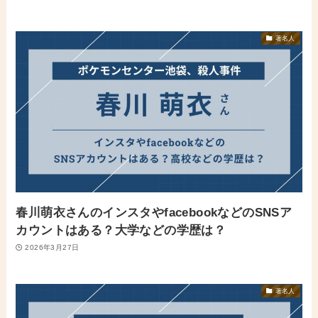
著名人
春川萌衣さんのインスタやfacebookなどのSNSア
カウントはある？大学などの学歴は？
2026年3月27日
著名人