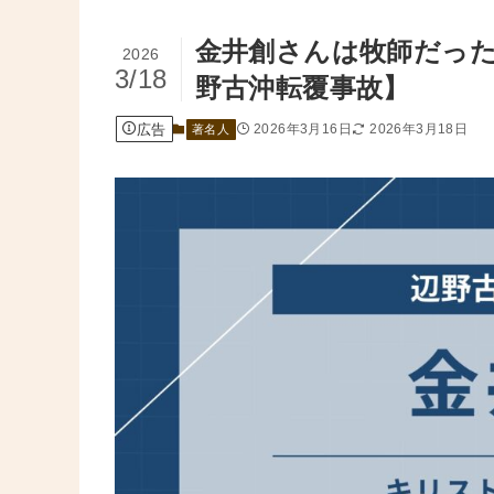
金井創さんは牧師だっ
2026
3/18
野古沖転覆事故】
広告
2026年3月16日
2026年3月18日
著名人