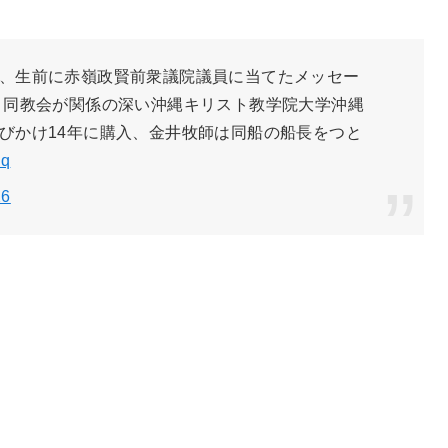
、生前に赤嶺政賢前衆議院議員に当てたメッセー
、同教会が関係の深い沖縄キリスト教学院大学沖縄
びかけ14年に購入、金井牧師は同船の船長をつと
Sq
26