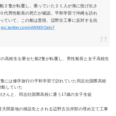
船２隻が転覆し、乗っていた２１人が海に投げ出さ
０代男性船長の死亡が確認。平和学習で沖縄を訪れ
っていて、この船は普段、辺野古工事に反対する抗
。
pic.twitter.com/nlWMXOetv7
習の高校生を乗せた船2隻が転覆し、男性船長と女子高校生
2隻には修学旅行の平和学習で訪れていた同志社国際高校
乗船していた
創さんと、同志社国際高校に通う17歳の女子生徒
普天間基地の移設先とされる辺野古沿岸部の埋め立て工事