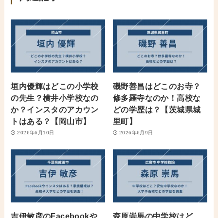
垣内優輝はどこの小学校
磯野善昌はどこのお寺？
の先生？横井小学校なの
修多羅寺なのか！高校な
か？インスタのアカウン
どの学歴は？【茨城県城
トはある？【岡山市】
里町】
2026年6月10日
2026年6月9日
吉伊敏彦のFacebookや
森原崇馬の中学校はど