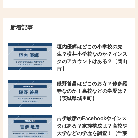
新着記事
垣内優輝はどこの小学校の先
生？横井小学校なのか？インス
タのアカウントはある？【岡山
市】
磯野善昌はどこのお寺？修多羅
寺なのか！高校などの学歴は？
【茨城県城里町】
吉伊敏彦のFacebookやインス
タはある？家族構成は？高校や
大学などの学歴を調査！【千葉