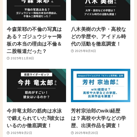
今森茉耶の不倫の写真は
八木美樹の大学・高校な
ある？ゴジュウジャー降
どの学歴や、アイドル時
板の本当の理由は不倫＆
代の活動を徹底調査！
二股報道だった？
2025年9月6日
2025年11月8日
今井竜太郎の筋肉は水泳
芳村宗治郎のwiki経歴
で鍛えられていた⁈彼女は
は？高校や大学などの学
いるのか徹底調査！
歴、出演作品を調査！
2025年9月2日
2025年8月20日