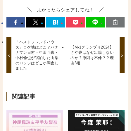
よかったらシェアしてね！
「ベストフレンドハウ
ス」ロケ地はどこ？バナ
【M-1グランプリ2024】
ナマン日村・生田斗真・
さや香はなぜ出場しない
中村倫也が宿泊した山梨
のか？原因は不仲？？理
のロッジはどこか調査し
由3選
ました
関連記事