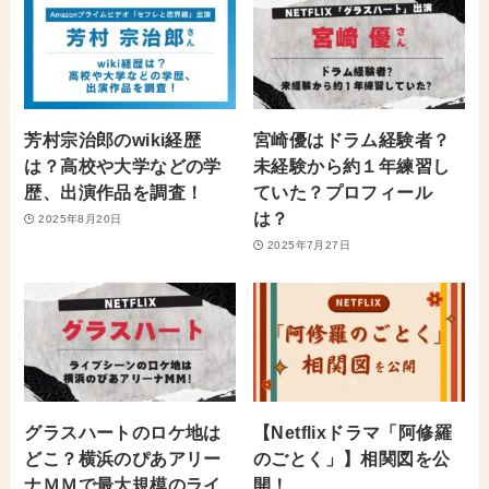
芳村宗治郎のwiki経歴
宮崎優はドラム経験者？
は？高校や大学などの学
未経験から約１年練習し
歴、出演作品を調査！
ていた？プロフィール
は？
2025年8月20日
2025年7月27日
グラスハートのロケ地は
【Netflixドラマ「阿修羅
どこ？横浜のぴあアリー
のごとく」】相関図を公
ナＭＭで最大規模のライ
開！