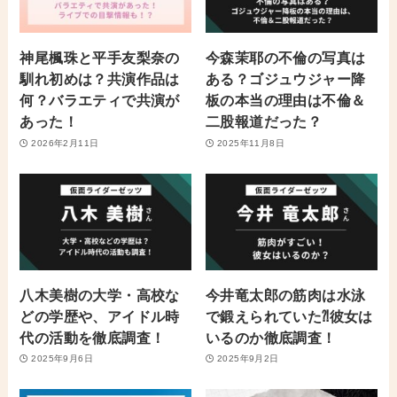
神尾楓珠と平手友梨奈の
今森茉耶の不倫の写真は
馴れ初めは？共演作品は
ある？ゴジュウジャー降
何？バラエティで共演が
板の本当の理由は不倫＆
あった！
二股報道だった？
2026年2月11日
2025年11月8日
八木美樹の大学・高校な
今井竜太郎の筋肉は水泳
どの学歴や、アイドル時
で鍛えられていた⁈彼女は
代の活動を徹底調査！
いるのか徹底調査！
2025年9月6日
2025年9月2日