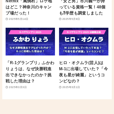
Netflix「罵倒村」ロケ地
「女と男」市川義一が持
はどこ？神奈川のキャン
っている資格一覧！48個
プ場だった！
も⁈学歴も調査しました
2025年5月14日
2025年5月9日
「R-1グランプリ」ふかわ
ヒロ・オクムラ(芸人)は
りょうは、なぜ決勝戦進
M-1に出場していた？「今
出できなかったのか？挑
夜も星が綺麗」というコ
戦した理由は？
ンビなの？
2025年3月3日
2025年3月1日