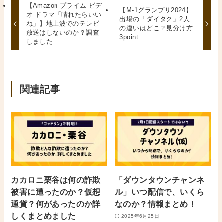
【Amazon プライム ビデ
【M-1グランプリ2024】
オ ドラマ「晴れたらいい
出場の「ダイタク」2人
ね」】地上波でのテレビ
の違いはどこ？見分け方
放送はしないのか？調査
3point
しました
関連記事
カカロニ栗谷は何の詐欺
「ダウンタウンチャンネ
被害に遭ったのか？仮想
ル」いつ配信で、いくら
通貨？何があったのか詳
なのか？情報まとめ！
しくまとめました
2025年6月25日