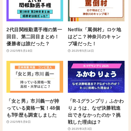
2代目関根勤選手権の第一
Netflix「罵倒村」ロケ地
回目、第二回目まとめ！
はどこ？神奈川のキャン
優勝者は誰だった？
プ場だった！
2025年5月19日
2025年5月14日
「女と男」市川義一が持
「R-1グランプリ」ふかわ
っている資格一覧！48個
りょうは、なぜ決勝戦進
も⁈学歴も調査しました
出できなかったのか？挑
戦した理由は？
2025年5月9日
2025年3月3日