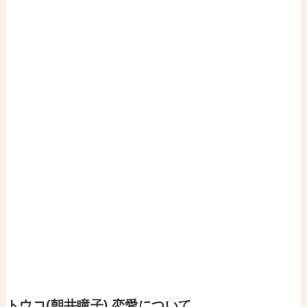
トウコ(朝井瞳子) 恋愛について