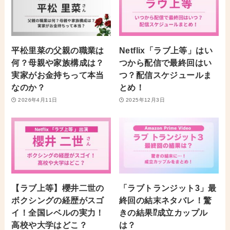
平松里菜の父親の職業は
Netflix「ラブ上等」はい
何？母親や家族構成は？
つから配信で最終回はい
実家がお金持ちって本当
つ？配信スケジュールま
なのか？
とめ！
2026年4月11日
2025年12月3日
【ラブ上等】櫻井二世の
「ラブトランジット3」最
ボクシングの経歴がスゴ
終回の結末ネタバレ！驚
イ！全国レベルの実力！
きの結果⁉︎成立カップル
高校や大学はどこ？
は？