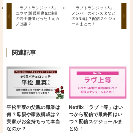
「ラブトランジット3」
「ラブトランジット3」
ユウマ(近藤勇磨)は注目
メンバーのインスタなど
の若手俳優だった！元カ
のSNSは？配信スケジュ
ノは誰？
ールまとめ！
関連記事
平松里菜の父親の職業は
Netflix「ラブ上等」はい
何？母親や家族構成は？
つから配信で最終回はい
実家がお金持ちって本当
つ？配信スケジュールま
なのか？
とめ！