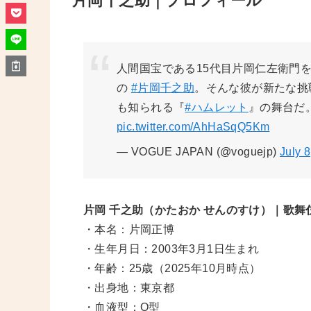
片岡千之助｜プロフィール
人間国宝である15代目片岡仁左衛門
の
#片岡千之助
。そんな彼が新たな挑
も知られる『
#ハムレット
』の舞台だ
pic.twitter.com/AhHaSqQ5Km
— VOGUE JAPAN (@voguejp)
July 
片岡 千之助（かたおか せんのすけ）｜歌舞
・本名：片岡正博
・生年月日：2003年3月1日生まれ
・年齢：25歳（2025年10月時点）
・出身地：東京都
・血液型：O型