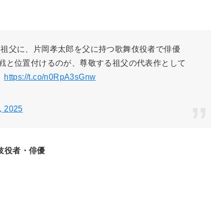
を祖父に、片岡孝太郎を父に持つ歌舞伎役者で俳優
戦と位置付けるのが、尊敬する祖父の代表作として
。
https://t.co/n0RpA3sGnw
8, 2025
伎役者・俳優