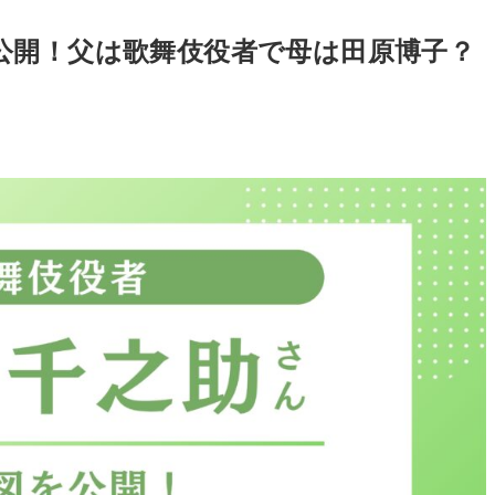
公開！父は歌舞伎役者で母は田原博子？