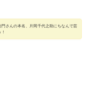
衛門さんの本名、片岡千代之助にちなんで芸
う！