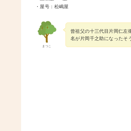
・屋号：松嶋屋
曾祖父の十三代目片岡仁左
名が片岡千之助になったそ
まつこ