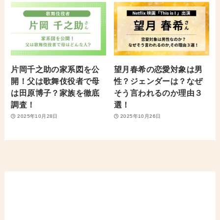
片岡千之助の家系図を公
望月春希の恋愛対象は男
開！父は歌舞伎役者で母
性？ジェンダーは？なぜ
は田原博子？家族を徹底
そう言われるのか理由３
調査！
選！
2025年10月28日
2025年10月26日