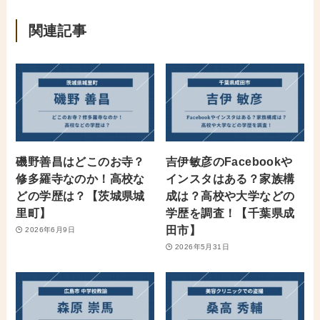
関連記事
磯野善昌はどこのお寺？
吉伊敏彦のFacebookや
修多羅寺なのか！高校な
インスタはある？家族構
どの学歴は？【茨城県城
成は？高校や大学などの
里町】
学歴を調査！【千葉県成
田市】
2026年6月9日
2026年5月31日