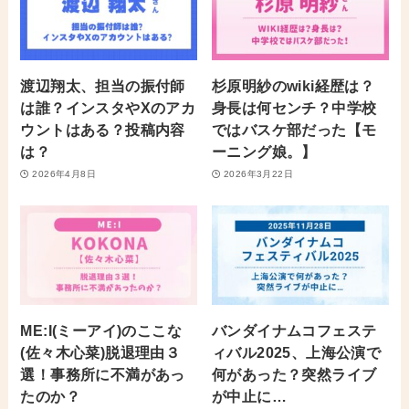
渡辺翔太、担当の振付師
杉原明紗のwiki経歴は？
は誰？インスタやXのアカ
身長は何センチ？中学校
ウントはある？投稿内容
ではバスケ部だった【モ
は？
ーニング娘。】
2026年4月8日
2026年3月22日
ME:I(ミーアイ)のここな
バンダイナムコフェステ
(佐々木心菜)脱退理由３
ィバル2025、上海公演で
選！事務所に不満があっ
何があった？突然ライブ
たのか？
が中止に…