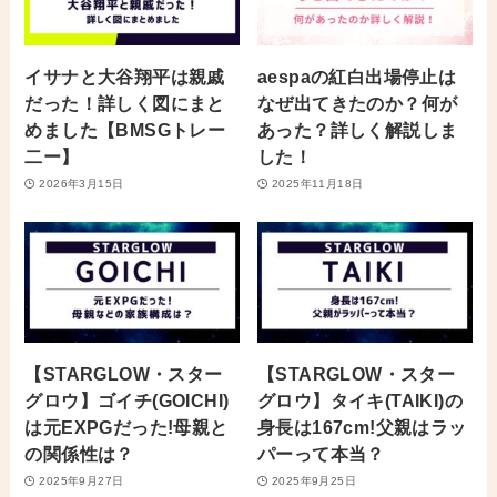
イサナと大谷翔平は親戚
aespaの紅白出場停止は
だった！詳しく図にまと
なぜ出てきたのか？何が
めました【BMSGトレー
あった？詳しく解説しま
二ー】
した！
2026年3月15日
2025年11月18日
【STARGLOW・スター
【STARGLOW・スター
グロウ】ゴイチ(GOICHI)
グロウ】タイキ(TAIKI)の
は元EXPGだった!母親と
身長は167cm!父親はラッ
の関係性は？
パーって本当？
2025年9月27日
2025年9月25日