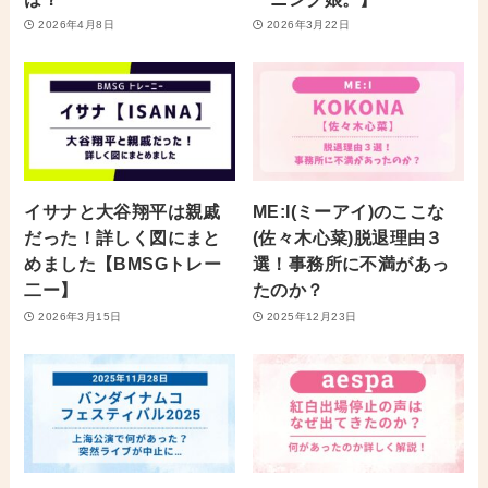
2026年4月8日
2026年3月22日
イサナと大谷翔平は親戚
ME:I(ミーアイ)のここな
だった！詳しく図にまと
(佐々木心菜)脱退理由３
めました【BMSGトレー
選！事務所に不満があっ
二ー】
たのか？
2026年3月15日
2025年12月23日