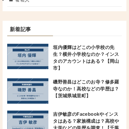
新着記事
垣内優輝はどこの小学校の先
生？横井小学校なのか？インス
タのアカウントはある？【岡山
市】
磯野善昌はどこのお寺？修多羅
寺なのか！高校などの学歴は？
【茨城県城里町】
吉伊敏彦のFacebookやインス
タはある？家族構成は？高校や
大学などの学歴を調査！【千葉