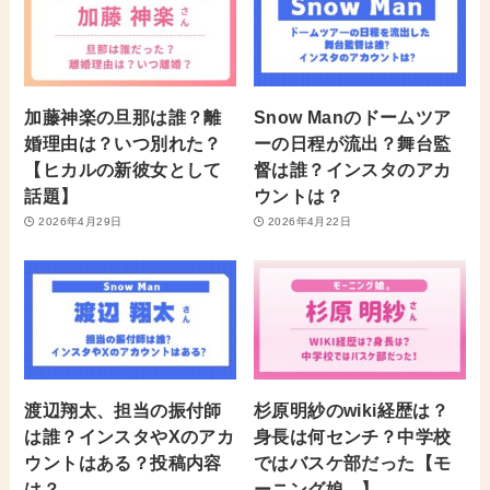
加藤神楽の旦那は誰？離
Snow Manのドームツア
婚理由は？いつ別れた？
ーの日程が流出？舞台監
【ヒカルの新彼女として
督は誰？インスタのアカ
話題】
ウントは？
2026年4月29日
2026年4月22日
渡辺翔太、担当の振付師
杉原明紗のwiki経歴は？
は誰？インスタやXのアカ
身長は何センチ？中学校
ウントはある？投稿内容
ではバスケ部だった【モ
は？
ーニング娘。】