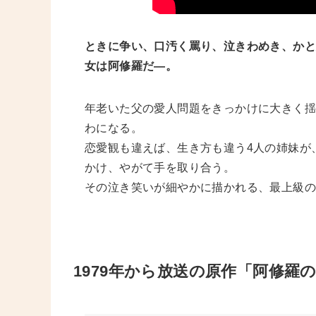
ときに争い、口汚く罵り、泣きわめき、か
女は阿修羅だ―。
年老いた父の愛人問題をきっかけに大きく揺
わになる。
恋愛観も違えば、生き方も違う4人の姉妹が
かけ、やがて手を取り合う。
その泣き笑いが細やかに描かれる、最上級
1979年から放送の原作「阿修羅