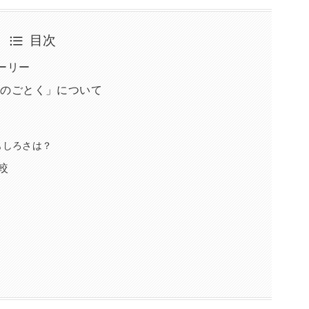
目次
トーリー
羅のごとく」について
もしろさは？
較