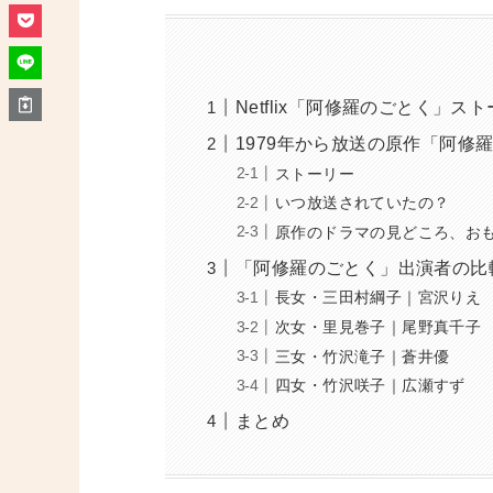
Netflix「阿修羅のごとく」ス
1979年から放送の原作「阿修
ストーリー
いつ放送されていたの？
原作のドラマの見どころ、お
「阿修羅のごとく」出演者の比
長女・三田村綱子｜宮沢りえ
次女・里見巻子｜尾野真千子
三女・竹沢滝子｜蒼井優
四女・竹沢咲子｜広瀬すず
まとめ