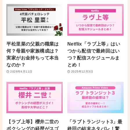
平松里菜の父親の職業は
Netflix「ラブ上等」はい
何？母親や家族構成は？
つから配信で最終回はい
実家がお金持ちって本当
つ？配信スケジュールま
なのか？
とめ！
2026年4月11日
2025年12月3日
【ラブ上等】櫻井二世の
「ラブトランジット3」最
ボクシングの経歴がスゴ
終回の結末ネタバレ！驚