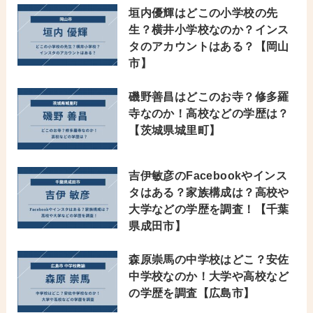
垣内優輝はどこの小学校の先
生？横井小学校なのか？インス
タのアカウントはある？【岡山
市】
磯野善昌はどこのお寺？修多羅
寺なのか！高校などの学歴は？
【茨城県城里町】
吉伊敏彦のFacebookやインス
タはある？家族構成は？高校や
大学などの学歴を調査！【千葉
県成田市】
森原崇馬の中学校はどこ？安佐
中学校なのか！大学や高校など
の学歴を調査【広島市】