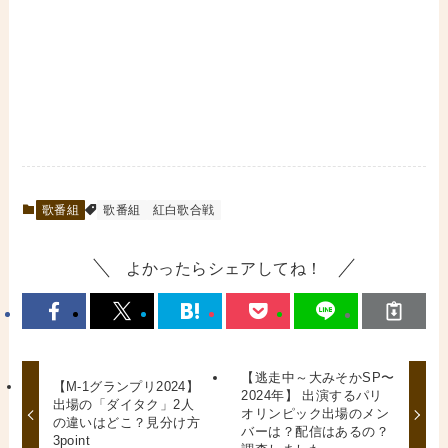
歌番組
歌番組
紅白歌合戦
よかったらシェアしてね！
【逃走中～大みそかSP〜
【M-1グランプリ2024】
2024年】 出演するパリ
出場の「ダイタク」2人
オリンピック出場のメン
の違いはどこ？見分け方
バーは？配信はあるの？
3point