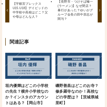
【長野市・つけそば極一
【宇都宮ブレックス
(ラーメン)】なぜ閉店？
U15.U18】デイビッドの
暴行があった？ゆいがグ
中学校や高校はどこ？父
ループ会長の田中崇志が
や母はどんな人？
関与？
関連記事
垣内優輝はどこの小学校
磯野善昌はどこのお寺？
の先生？横井小学校なの
修多羅寺なのか！高校な
か？インスタのアカウン
どの学歴は？【茨城県城
トはある？【岡山市】
里町】