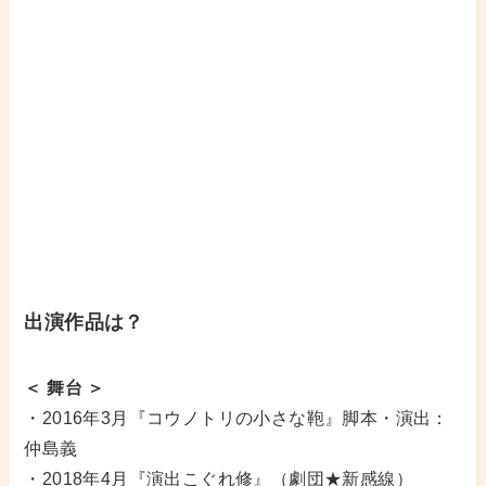
出演作品は？
＜ 舞台 ＞
・2016年3月『コウノトリの小さな鞄』脚本・演出：
仲島義
・2018年4月『演出こぐれ修』（劇団★新感線）