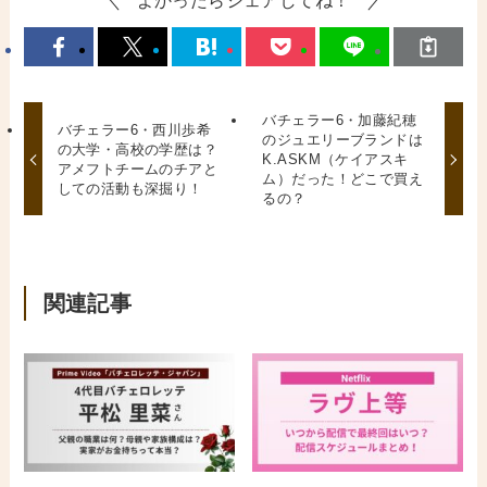
よかったらシェアしてね！
バチェラー6・加藤紀穂
バチェラー6・西川歩希
のジュエリーブランドは
の大学・高校の学歴は？
K.ASKM（ケイアスキ
アメフトチームのチアと
ム）だった！どこで買え
しての活動も深掘り！
るの？
関連記事