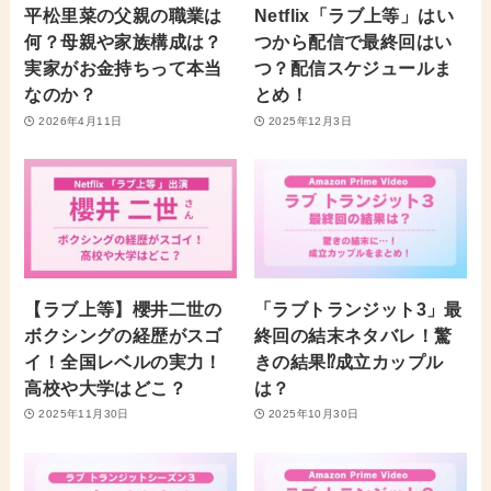
平松里菜の父親の職業は
Netflix「ラブ上等」はい
何？母親や家族構成は？
つから配信で最終回はい
実家がお金持ちって本当
つ？配信スケジュールま
なのか？
とめ！
2026年4月11日
2025年12月3日
【ラブ上等】櫻井二世の
「ラブトランジット3」最
ボクシングの経歴がスゴ
終回の結末ネタバレ！驚
イ！全国レベルの実力！
きの結果⁉︎成立カップル
高校や大学はどこ？
は？
2025年11月30日
2025年10月30日