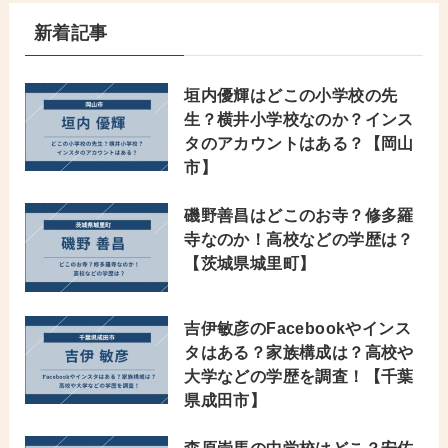
新着記事
垣内優輝はどこの小学校の先
生？横井小学校なのか？インス
タのアカウントはある？【岡山
市】
磯野善昌はどこのお寺？修多羅
寺なのか！高校などの学歴は？
【茨城県城里町】
吉伊敏彦のFacebookやインス
タはある？家族構成は？高校や
大学などの学歴を調査！【千葉
県成田市】
森原崇馬の中学校はどこ？安佐