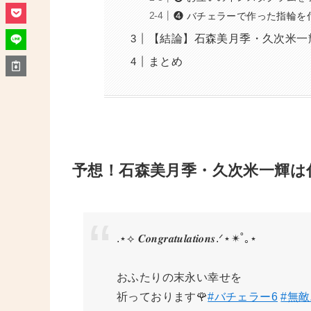
❹ バチェラーで作った指輪を
【結論】石森美月季・久次米一
まとめ
予想！
石森美月季・久次米一輝
は
.⋆⟡ 𝑪𝒐𝒏𝒈𝒓𝒂𝒕𝒖𝒍𝒂𝒕𝒊𝒐𝒏𝒔.ᐟ⋆✴˚｡⋆
おふたりの末永い幸せを
祈っております🌹
#バチェラー6
#無