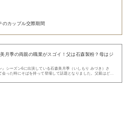
テのカップル交際期間
森美月季の両親の職業がスゴイ！父は石森製粉？母はジ
ン』シーズン6に出演している石森美月季（いしもり みづき）さ
て会った時にそばを持って登場して話題となりました。父親はど…