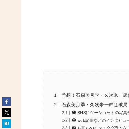
予想！石森美月季・久次米一輝
石森美月季・久次米一輝は破局
❶ SNSにツーショットの写
❷ web記事などのインタビ
❸ お互いのインスタグラムを