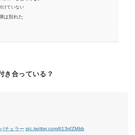
付けていない
輝は別れた
付き合っている？
敵バチェラー
pic.twitter.com/tl13nfZMbb