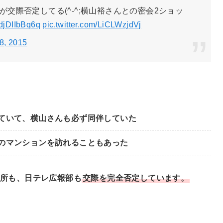
交際否定してる(^-^;横山裕さんとの密会2ショッ
o/djDIIbBq6q
pic.twitter.com/LiCLWzjdVj
8, 2015
ていて、横山さんも必ず同伴していた
のマンションを訪れることもあった
所も、日テレ広報部も
交際を完全否定しています。