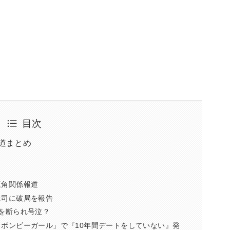
目次
道まとめ
三角関係報道
上司に破局を報告
縁を断られ号泣？
せ！ボンビーガール」で『10年間デートをしていない』発