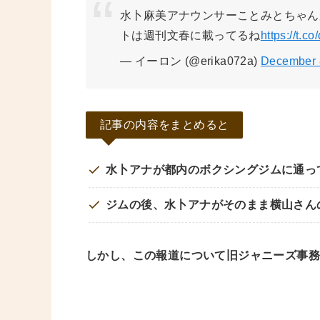
水卜麻美アナウンサーことみとちゃんが
トは週刊文春に載ってるね
https://t.c
— イーロン (@erika072a)
December 
記事の内容をまとめると
水卜アナが都内のボクシングジムに通っ
ジムの後、水卜アナがそのまま横山さん
しかし、この報道について旧ジャニーズ事務