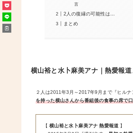
言
2人の復縁の可能性は…
まとめ
横山裕と水卜麻美アナ｜熱愛報道
２人は2011年3月～2017年9月まで『ヒ
を持った横山さんから番組後の食事の席で
【
横山裕と水卜麻美アナ 熱愛報道
】