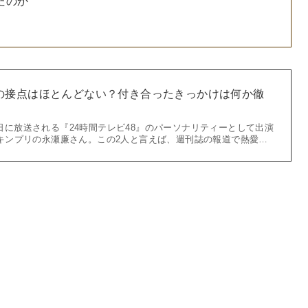
たのか
の接点はほとんどない？付き合ったきっかけは何か徹
ら31日に放送される『24時間テレビ48』のパーソナリティーとして出演
キンプリの永瀬廉さん。この2人と言えば、週刊誌の報道で熱愛…