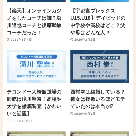
【楽天】オンラインカジ
【宇都宮ブレックス
ノをしたコーチは誰？塩
U15.U18】デイビッドの
川達也コーチと後藤武敏
中学校や高校はどこ？父
コーチだった！
や母はどんな人？
2026年3月4日
2026年2月2日
テコンドー大橋館道場の
西村拳は結婚している？
師範は滝川聖奈！高校や
彼女は複数いるほどモテ
大学を徹底調査【かわい
ていたのは本当か⁉︎
いと話題】
2025年9月1日
2025年12月9日