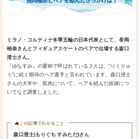
ミラノ・コルティナ冬季五輪の日本代表として、
長岡
柚奈
さんと
フィギュアスケート
のペアで出場する
森口
澄士
さん。
『ゆなすみ』の愛称で呼ばれている２人は、”りくりゅ
う”に続く期待のペア選手と言われています。森口澄士
さんの大学や、筋肉について、ペアを組んだ経緯につ
いてなど調査しました。
この記事でわかること
森口澄士
(もりぐち すみただ)
さん