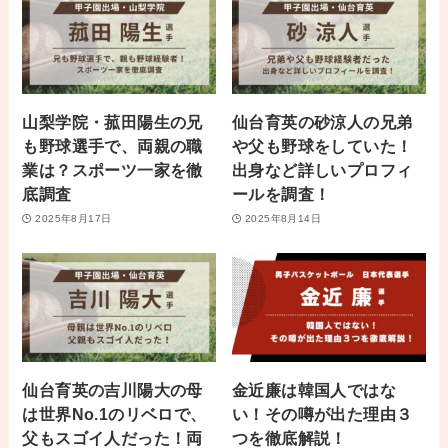
山梨学院・菰田陽生の兄
仙台育英の砂涼人の兄弟
も野球選手で、両親の職
や父も野球をしていた！
業は？スポーツ一家を徹
出身など詳しいプロフィ
底調査
ールを調査！
2025年8月17日
2025年8月14日
仙台育英の吉川陽大の母
金近廉は韓国人ではな
は世界No.1のリベロで、
い！その噂が出た理由３
父もスゴイ人だった！両
つを徹底解説！