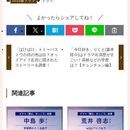
2025夏ドラマ
ドラマ
よかったらシェアしてね！
「ばけばけ」トミーバス
「今日好き」りくと(森本
トウの目の色は白？オッ
陸斗)はドラマ出演歴がす
ドアイ？左目に隠された
ごい！高校などの学歴
ストーリーを調査！
は？【チュンチョン編】
関連記事