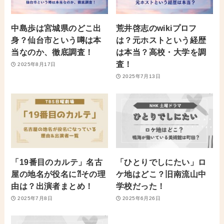
中島歩は宮城県のどこ出
荒井啓志のwikiプロフ
身？仙台市という噂は本
は？元ホストという経歴
当なのか、徹底調査！
は本当？高校・大学を調
査！
2025年8月17日
2025年7月13日
「19番目のカルテ」名古
「ひとりでしにたい」ロ
屋の地名が役名に⁈その理
ケ地はどこ？旧南流山中
由は？出演者まとめ！
学校だった！
2025年7月8日
2025年6月26日