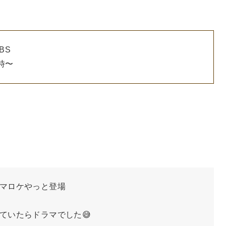
TBS
2時〜
マロケやっと登場
ていたらドラマでした😅