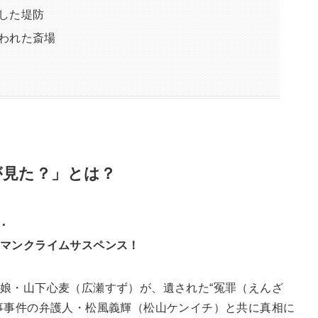
をした堤防
行われた斎場
が見た？」とは？
･
ーマンクライムサスペンス！
娘・山下心麦（広瀬すず）が、遺された“冤罪（えんざ
事事件の弁護人・松風義輝（松山ケンイチ）と共に真相に