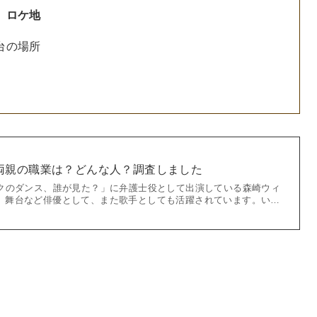
」ロケ地
台の場所
両親の職業は？どんな人？調査しました
ャクのダンス、誰が見た？」に弁護士役として出演している森崎ウィ
、舞台など俳優として、また歌手としても活躍されています。い…