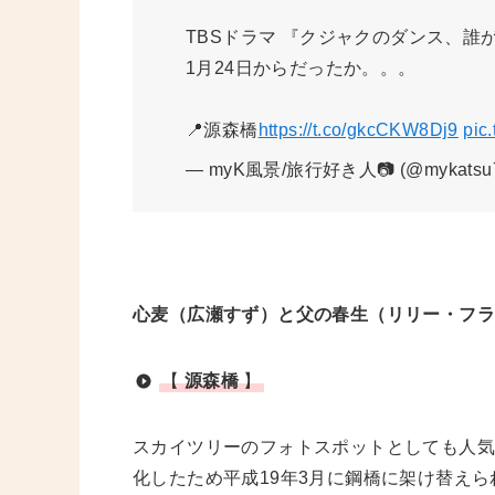
TBSドラマ 『クジャクのダンス、誰
1月24日からだったか。。。
📍源森橋
https://t.co/gkcCKW8Dj9
pic
— myK風景/旅行好き人📷 (@mykatsu
心麦（広瀬すず）と父の春生（リリー・フ
【
源森橋
】
スカイツリーのフォトスポットとしても人気
化したため平成19年3月に鋼橋に架け替え