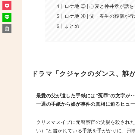
ロケ地 ③ | 心麦と神井孝が話
ロケ地 ④ | 父・春生の葬儀が
まとめ
ドラマ「クジャクのダンス、誰
最愛の父が遺した手紙には“冤罪”の文字が･･
一通の手紙から娘が事件の真相に迫るヒュ
クリスマスイブに元警察官の父親を殺された
い）”と書かれている手紙を手がかりに、刑